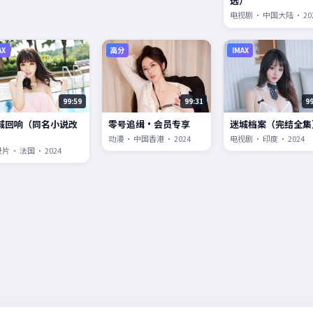
选）
电视剧 · 中国大陆 · 20
AX
高分
IMAX
99:59
99:31
9
城回响（同名小说改
零号追缉·会员专享
迷城档案（完结全集
）
动漫 · 中国香港 · 2024
电视剧 · 印度 · 2024
片 · 法国 · 2024