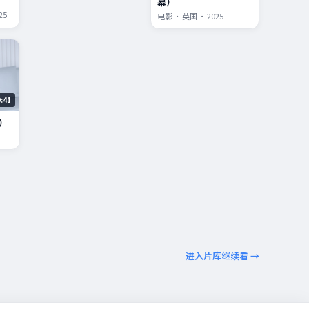
幕）
25
电影 · 英国 · 2025
9:41
）
进入片库继续看 →