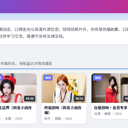
期动态、口碑走向与高清片源信息；除院线新片外，亦收录热播剧集、口
仅供学习交流，请遵守当地法律法规。
与热播条目，海报直达详情或播放
分
院线
院线
99:48
99:34
9
名边界（同名小说改
终局回响（同名小说改
白昼回响·会员专享
）
编）
动漫 · 美国 · 2026
 · 法国 · 2024
综艺 · 英国 · 2026