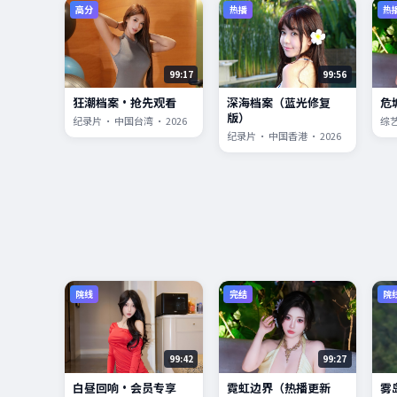
高分
热播
热
99:17
99:56
狂潮档案·抢先观看
深海档案（蓝光修复
危
版）
纪录片 · 中国台湾 · 2026
综艺
纪录片 · 中国香港 · 2026
院线
完结
院
99:42
99:27
白昼回响·会员专享
霓虹边界（热播更新
雾