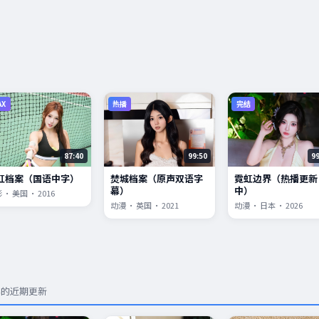
AX
热播
完结
87:40
99:50
9
虹档案（国语中字）
焚城档案（原声双语字
霓虹边界（热播更新
幕）
中）
 · 美国 · 2016
动漫 · 英国 · 2021
动漫 · 日本 · 2026
容的近期更新