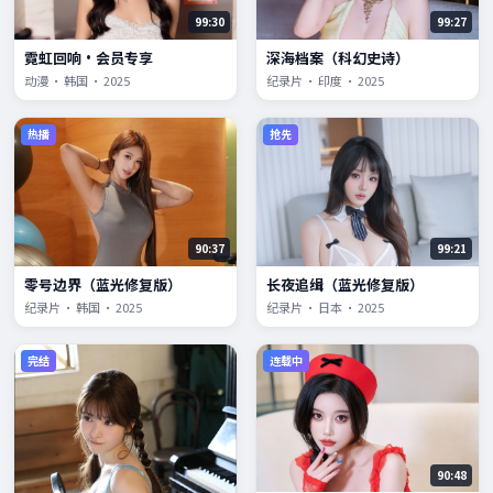
99:30
99:27
霓虹回响·会员专享
深海档案（科幻史诗）
动漫 · 韩国 · 2025
纪录片 · 印度 · 2025
热播
抢先
90:37
99:21
零号边界（蓝光修复版）
长夜追缉（蓝光修复版）
纪录片 · 韩国 · 2025
纪录片 · 日本 · 2025
完结
连载中
90:48