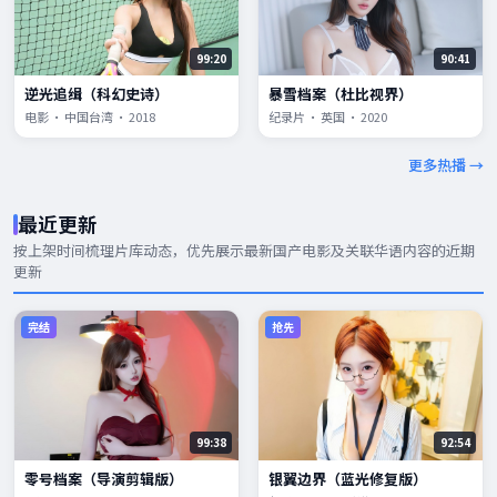
99:20
90:41
逆光追缉（科幻史诗）
暴雪档案（杜比视界）
电影 · 中国台湾 · 2018
纪录片 · 英国 · 2020
更多热播 →
最近更新
按上架时间梳理片库动态，优先展示
最新国产电影
及关联华语内容的近期
更新
完结
抢先
99:38
92:54
零号档案（导演剪辑版）
银翼边界（蓝光修复版）