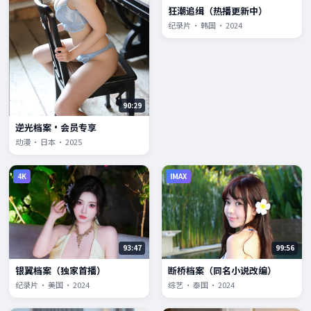
狂潮追缉（热播更新中）
纪录片 · 韩国 · 2024
90:29
逆光档案·会员专享
动漫 · 日本 · 2025
4K
IMAX
93:47
99:56
银翼档案（独家首播）
断桥档案（同名小说改编）
纪录片 · 美国 · 2024
综艺 · 泰国 · 2024