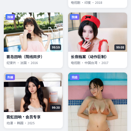
电视剧 · 印度 · 2018
独播
独播
99:59
99:08
雾岛回响（院线同步）
长夜档案（动作巨制）
纪录片 · 法国 · 2016
电视剧 · 中国台湾 · 2017
热播
完结
99:30
霓虹回响·会员专享
动漫 · 韩国 · 2025