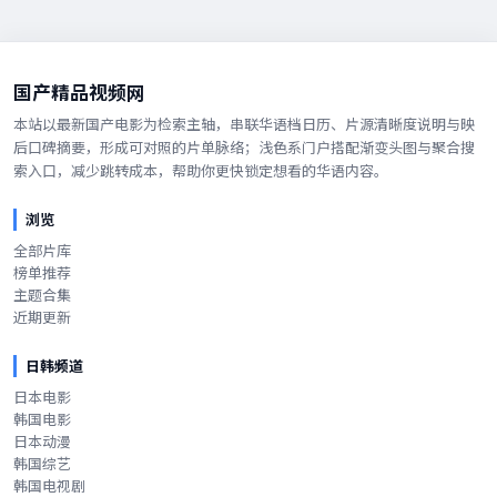
国产精品视频网
本站以最新国产电影为检索主轴，串联华语档日历、片源清晰度说明与映
后口碑摘要，形成可对照的片单脉络；浅色系门户搭配渐变头图与聚合搜
索入口，减少跳转成本，帮助你更快锁定想看的华语内容。
浏览
全部片库
榜单推荐
主题合集
近期更新
日韩频道
日本电影
韩国电影
日本动漫
韩国综艺
韩国电视剧