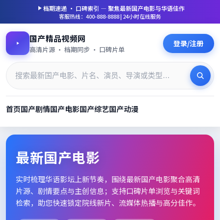
档期速递 · 口碑索引 — 聚焦
最新国产电影
与华语佳作
客服热线：400-888-8888 | 24小时在线服务
国产精品视频网
登录/注册
高清片源 · 档期同步 · 口碑片单
首页
国产剧情
国产电影
国产综艺
国产动漫
最新国产电影_高清片单档期速
最新国产电影
实时梳理华语影坛上新节奏，围绕
最新国产电影
聚合高清
片源、剧情要点与主创信息；支持口碑片单浏览与关键词
检索，助您快速锁定院线新片、流媒体热播与高分佳作。