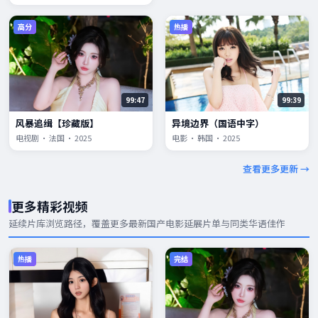
高分
热播
99:47
99:39
风暴追缉【珍藏版】
异境边界（国语中字）
电视剧 · 法国 · 2025
电影 · 韩国 · 2025
查看更多更新 →
更多精彩视频
延续片库浏览路径，覆盖更多
最新国产电影
延展片单与同类华语佳作
热播
完结