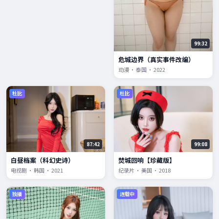
99:32
危城边界（真实事件改编）
动漫 · 泰国 · 2022
杜比
杜比
87:42
99:08
白昼档案（科幻史诗）
焚城回响【珍藏版】
电视剧 · 韩国 · 2021
纪录片 · 美国 · 2018
独播
连载中